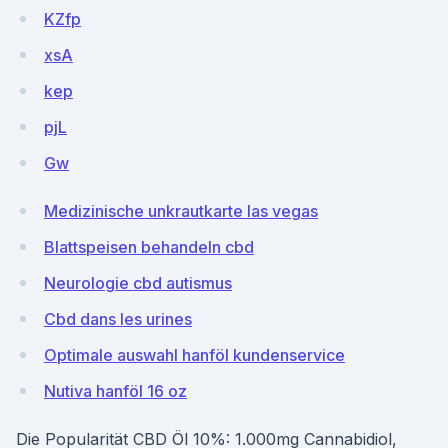
KZfp
xsA
kep
pjL
Gw
Medizinische unkrautkarte las vegas
Blattspeisen behandeln cbd
Neurologie cbd autismus
Cbd dans les urines
Optimale auswahl hanföl kundenservice
Nutiva hanföl 16 oz
Die Popularität CBD Öl 10%: 1.000mg Cannabidiol,