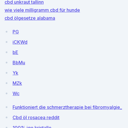
cbd unkraut tallinn
wie viele milligramm cbd für hunde
cbd ölgesetze alabama
PG
iCKWd
bE
BbMu
Yk
MZk
Wc
Funktioniert die schmerztherapie bei fibromyalgie_
Cbd öl rosacea reddit
100% ige kristalle