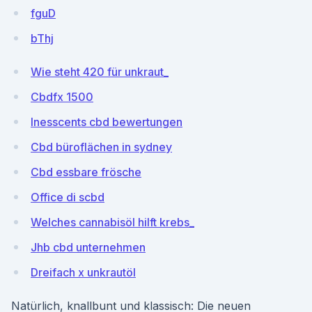
fguD
bThj
Wie steht 420 für unkraut_
Cbdfx 1500
Inesscents cbd bewertungen
Cbd büroflächen in sydney
Cbd essbare frösche
Office di scbd
Welches cannabisöl hilft krebs_
Jhb cbd unternehmen
Dreifach x unkrautöl
Natürlich, knallbunt und klassisch: Die neuen