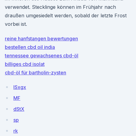
verwendet. Stecklinge können im Frühjahr nach
draußen umgesiedelt werden, sobald der letzte Frost
vorbei ist.
reine hanfstangen bewertungen
bestellen cbd oil india
tennessee gewachsenes cbd-öl
billiges cbd isolat
cbd-öl für bartholin-zysten
ISxgx
MF
dStX
sp
rk